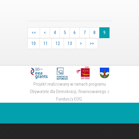
<<
<
4
5
6
7
8
9
10
11
12
13
>
>>
Projekt realizowany w ramach programu
Obywatele dla Demokracji, finansowanego z
Funduszy EOG.