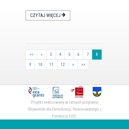
CZYTAJ WIĘCEJ
<<
<
3
4
5
6
7
8
9
10
11
12
>
>>
Projekt realizowany w ramach programu
Obywatele dla Demokracji, finansowanego z
Funduszy EOG.